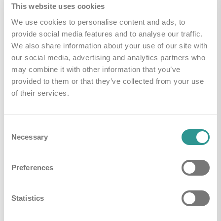
This website uses cookies
We use cookies to personalise content and ads, to
provide social media features and to analyse our traffic.
Handleidingen & Downloads
We also share information about your use of our site with
our social media, advertising and analytics partners who
may combine it with other information that you’ve
i-mop algemene brochure
Downloaden
provided to them or that they’ve collected from your use
of their services.
Brochure i-scrub 21B
Downloaden
Consent
Technical Leaflet
Downloaden
Necessary
Selection
Manual
Downloaden
Preferences
Statistics