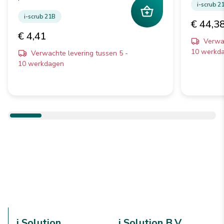
i-scrub 2
i-scrub 21B
€ 44,3
€ 4,41
Verwac
10 werkd
Verwachte levering tussen 5 -
10 werkdagen
i Solution
i Solution B.V