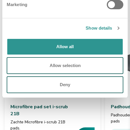
Gerelateerde producten
Marketing
Show details
Allow all
Allow selection
Deny
Microfibre pad set i-scrub
Padhoude
21B
Padhouder 
pads
Zachte Microfibre i-scrub 21B
pads.