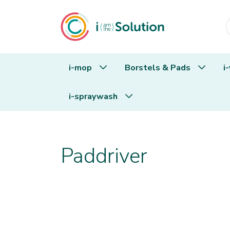
i-mop
Borstels & Pads
i
i-spraywash
Borstels & Pads
Paddriver
Paddriver