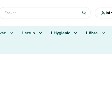
In
-vac
i-scrub
i-Hygienic
i-fibre