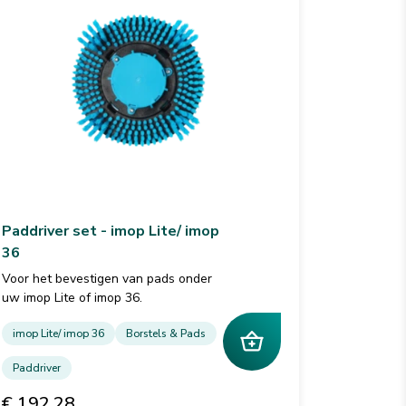
Paddriver set - imop Lite/ imop
36
Voor het bevestigen van pads onder
uw imop Lite of imop 36.
imop Lite/ imop 36
Borstels & Pads
Paddriver
€ 192,28