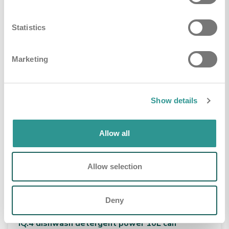
€ 87,03
Verwachte levering tussen 5 - 10
Statistics
werkdagen
Marketing
Show details
Allow all
Allow selection
Deny
iQ.4 dishwash detergent power 10L can