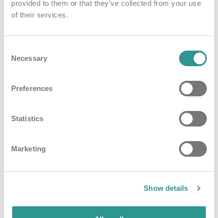
provided to them or that they’ve collected from your use
Toestemming
of their services.
Door onze website te gebruiken, stemt u hierbij in met
onze disclaimer en gaat u akkoord met de voorwaarden
ervan.
Consent
Necessary
Selection
Update
Mochten we dit document bijwerken, wijzigen of wijzigen,
dan zullen die wijzigingen hier prominent worden vermeld.
Preferences
Statistics
Marketing
Show details