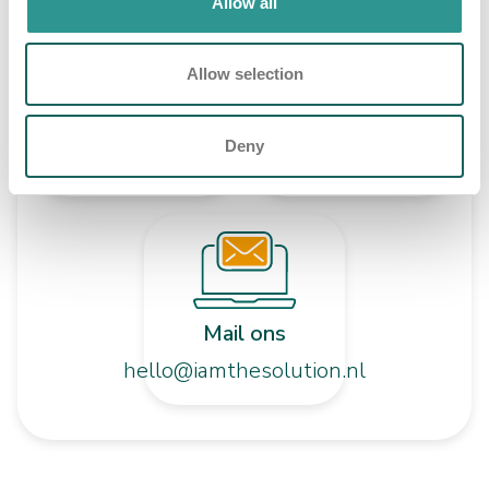
Allow all
Allow selection
Service
Bel ons
+31 (0)40 - 266
+31 (0)40 - 266
Deny
24 79
24 78
Mail ons
hello@iamthesolution.nl