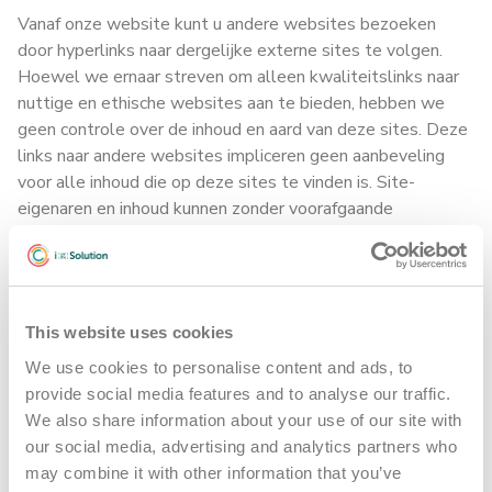
Vanaf onze website kunt u andere websites bezoeken
door hyperlinks naar dergelijke externe sites te volgen.
Hoewel we ernaar streven om alleen kwaliteitslinks naar
nuttige en ethische websites aan te bieden, hebben we
geen controle over de inhoud en aard van deze sites. Deze
links naar andere websites impliceren geen aanbeveling
voor alle inhoud die op deze sites te vinden is. Site-
eigenaren en inhoud kunnen zonder voorafgaande
kennisgeving worden gewijzigd en kunnen plaatsvinden
voordat we de mogelijkheid hebben om een link te
verwijderen die mogelijk 'slecht' is geworden.
Houd er ook rekening mee dat wanneer u onze website
This website uses cookies
verlaat, andere sites een ander privacy beleid en andere
We use cookies to personalise content and ads, to
voorwaarden kunnen hebben waarover wij geen controle
provide social media features and to analyse our traffic.
hebben. Zorg ervoor dat u het privacy beleid van deze sites
We also share information about your use of our site with
en hun "Servicevoorwaarden" controleert voordat u zaken
our social media, advertising and analytics partners who
doet of informatie uploadt.
may combine it with other information that you’ve