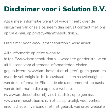
D
i
s
c
l
a
i
m
e
r
v
o
o
r
i
S
o
l
u
t
i
o
n
B
.
V
.
Als u meer informatie wenst of vragen heeft over de
disclaimer van onze site, neem dan gerust contact met ons
op via e-mail op privacy@iamthesolution.nl.
Disclaimer voor www.iamthesolution.nl/disclaimer
Alle informatie op deze website -
https://www.iamthesolution.nl - wordt te goeder trouw en
uitsluitend voor algemene informatiedoeleinden
gepubliceerd. www.iamthesolution.nl geeft geen garanties
over de volledigheid, betrouwbaarheid en nauwkeurigheid
van deze informatie. Elke actie die u onderneemt op basis
van de informatie die u op deze website
(www.iamthesolution.nl) vindt, is strikt op eigen risico.
www.iamthesolution.nl is niet aansprakelijk voor verlies
en/of schade in verband met het gebruik van onze website.