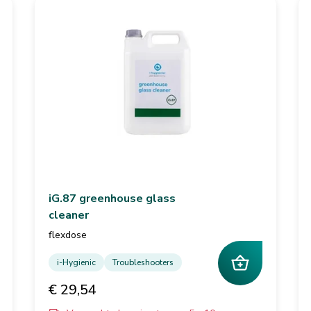
iG.87 greenhouse glass
cleaner
flexdose
i-Hygienic
Troubleshooters
€ 29,54