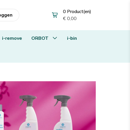
0 Product(en)
loggen
€ 0,00
i-remove
ORBOT
i-bin