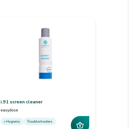
i.91 screen cleaner
easydose
i-Hygienic
Troubleshooters