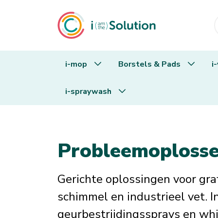
i-mop
Borstels & Pads
i
i-spraywash
i-Hygienic
Troubleshooters
Probleemoplosse
Gerichte oplossingen voor graffi
schimmel en industrieel vet. I
geurbestrijdingssprays en whi