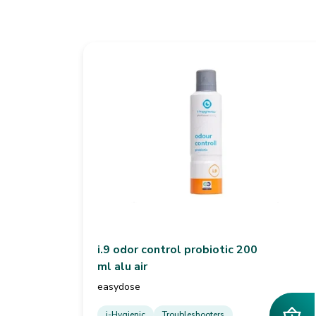
i.9 odor control probiotic 200
ml alu air
easydose
i-Hygienic
Troubleshooters