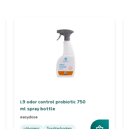
i.9 odor control probiotic 750
ml spray bottle
easydose
i-Hygienic
Troubleshooters