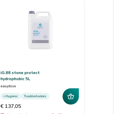
iG.88 stone protect
hydrophobic 5L
easydose
i-Hygienic
Troubleshooters
€ 137,05