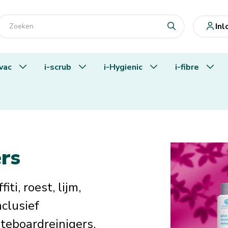
In
-vac
i-scrub
i-Hygienic
i-fibre
rs
ti, roest, lijm,
nclusief
teboardreinigers.