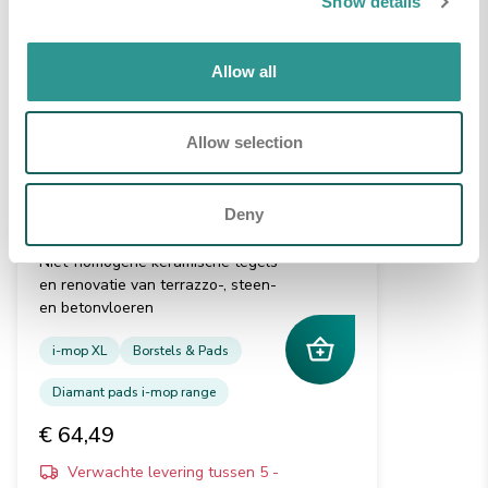
Show details
Allow all
Allow selection
Set twister pads oranje i-
Deny
mop XL
Niet-homogene keramische tegels
en renovatie van terrazzo-, steen-
en betonvloeren
i-mop XL
Borstels & Pads
Diamant pads i-mop range
€ 64,49
Verwachte levering tussen 5 -