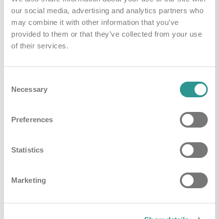
our social media, advertising and analytics partners who
may combine it with other information that you’ve
provided to them or that they’ve collected from your use
Handleidingen & Downloads
of their services.
i-mop algemene brochure
Downloaden
Consent
Necessary
Selection
Preferences
Gerelateerde producten
Statistics
Marketing