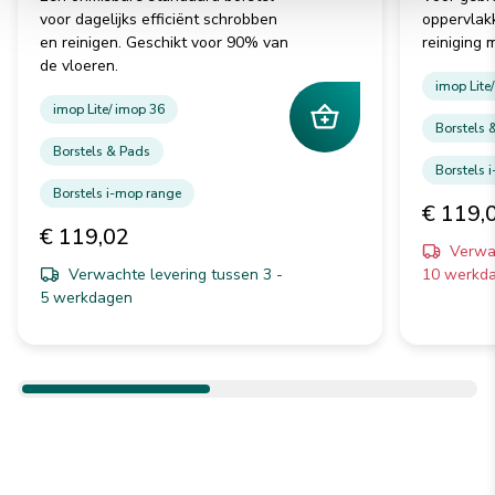
voor dagelijks efficiënt schrobben
oppervlak
en reinigen. Geschikt voor 90% van
reiniging 
de vloeren.
imop Lite
imop Lite/ imop 36
Borstels 
Borstels & Pads
Borstels 
Borstels i-mop range
€ 119,
€ 119,02
Verwac
Verwachte levering tussen 3 -
10 werkd
5 werkdagen