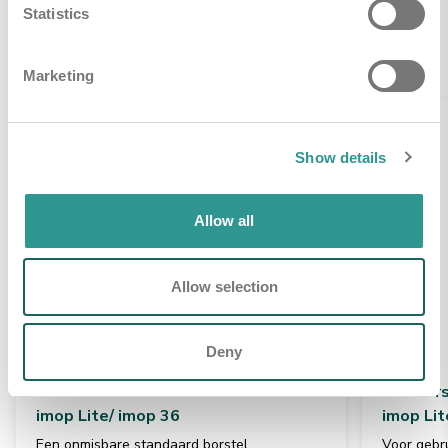
Statistics
Gerelateerde producten
Marketing
Show details
Allow all
Allow selection
Deny
Set borstels medium blauw
Set bors
imop Lite/ imop 36
imop Lit
Een onmisbare standaard borstel
Voor gebr