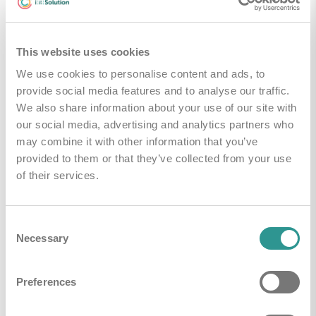
Kleuren
Rood
This website uses cookies
Handleidingen & Downloads
We use cookies to personalise content and ads, to
provide social media features and to analyse our traffic.
We also share information about your use of our site with
i-mop algemene brochure
Downloaden
our social media, advertising and analytics partners who
may combine it with other information that you’ve
provided to them or that they’ve collected from your use
Brochure imop Lite
Downloaden
of their services.
Technical leaflet imop Lite
Downloaden
Consent
Necessary
Selection
Technical leaflet imop 36
Downloaden
Preferences