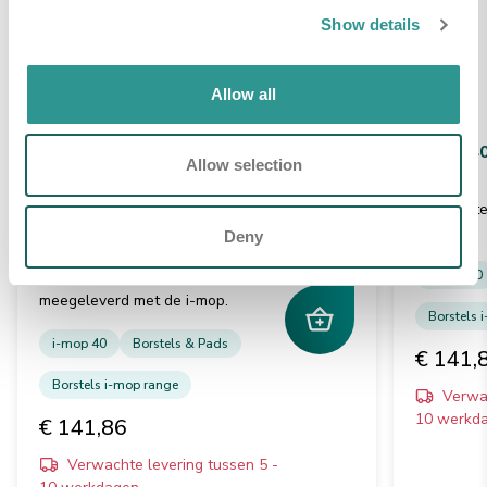
Show details
Allow all
i-mop 40 borstel zet
i-mop 40
Allow selection
standaard Blauw
blauw
Medium borstel set -
voor
Set borste
dagelijks schrobben en
mop 40
Deny
schoonmaken. De
i-mop 40
standaardborstel
die wordt
meegeleverd met de i-mop.
Borstels 
i-mop 40
Borstels & Pads
€ 141,
Borstels i-mop range
Verwac
10 werkd
€ 141,86
Verwachte levering tussen 5 -