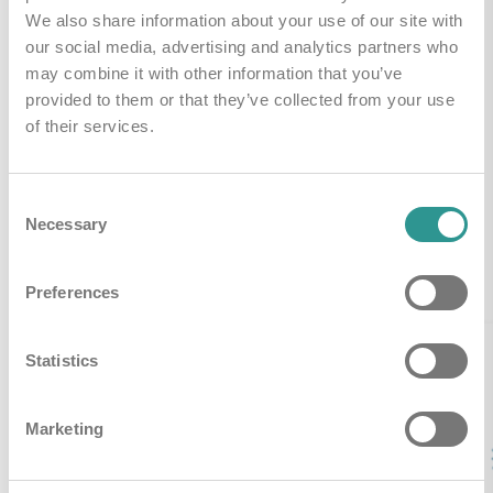
We also share information about your use of our site with
Handleidingen & Downloads
our social media, advertising and analytics partners who
may combine it with other information that you’ve
provided to them or that they’ve collected from your use
i-mop algemene brochure
Downloaden
of their services.
Consent
Necessary
Selection
Gerelateerde producten
Preferences
Statistics
Marketing