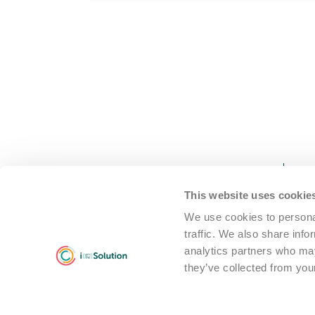
This website uses cookie
We use cookies to personal
traffic. We also share info
analytics partners who may
We are i Solution; your
they’ve collected from your
reliable Full-service partner
in the world of machine