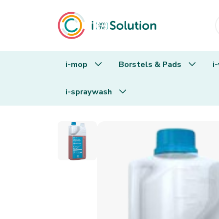
i-mop
Borstels & Pads
i
i-spraywash
i-protect HWC - N5 - 4x 1 liter fles