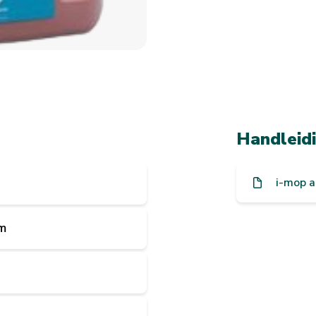
Handleid
i-mop 
m