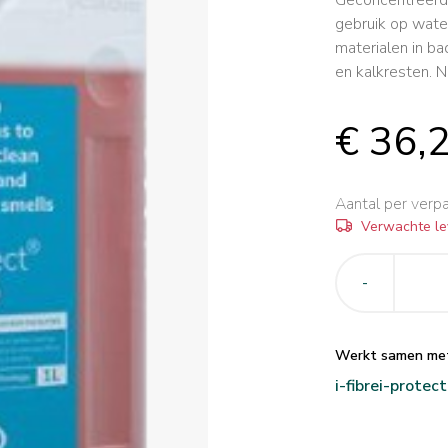
gebruik op wate
materialen in ba
en kalkresten. N
€ 36,
Aantal per verp
Verwachte le
-
Werkt samen me
i-fibre
i-prote