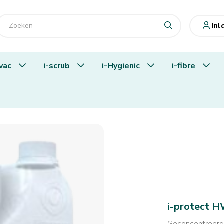
In
-vac
i-scrub
i-Hygienic
i-fibre
i-protect HW
Geconcentreer