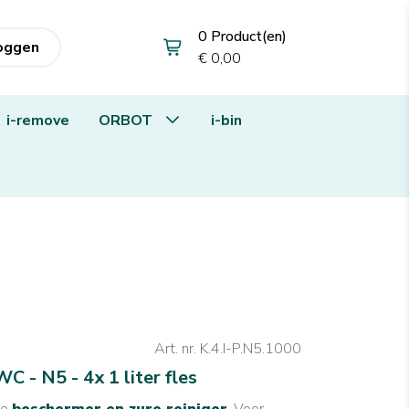
0 Product(en)
loggen
€ 0,00
i-remove
ORBOT
i-bin
Art. nr. K.4.I-P.N5.1000
C - N5 - 4x 1 liter fles
de
beschermer en zure reiniger
. Voor