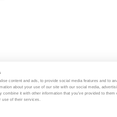
i Solution
i Solution B.V
s
ise content and ads, to provide social media features and to an
Hoppenkuil 27B
rmation about your use of our site with our social media, advertis
5626 DD, Eindhov
 combine it with other information that you’ve provided to them o
 use of their services.
+31 (0)40 - 266 
hello@iamthesolut