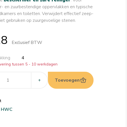
r- en zuurbestendige oppervlakken en typische
dkamers en toiletten. Verwijdert effectief zeep-
iet gebruiken op zuurgevoelige stenen.
28
Exclusief BTW
akking
4
vering tussen 5 - 10 werkdagen
+
Toevoegen
t
ct HWC