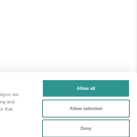
Webshop
Allow all
alyse our
Inloggen
ing and
Allow selection
en
r that
Registreren
24 78
Deny
ion.nl