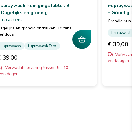
-spraywash Reinigingstablet 9
i-spraywas
 Dagelijks en grondig
– Grondig 
ntkalken.
Grondig rein
agelijks en grondig ontkalken. 18 tabs
i-spraywash
er doos.
€ 39,00
i-spraywash
i-spraywash Tabs
Verwacht
€ 39,00
werkdagen
Verwachte levering tussen 5 - 10
erkdagen