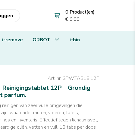
0 Product(en)
loggen
€ 0,00
i-remove
ORBOT
i-bin
Art. nr. SPW.TAB18.12P
 Reinigingstablet 12P – Grondig
t parfum.
 reinigen van zeer vuile omgevingen die
ijn, waaronder muren, vloeren, tafels,
ines en inventaris. Effectief tegen lichaamsvet,
ntaardige oliën, vetten en vuil. 18 tabs per doos