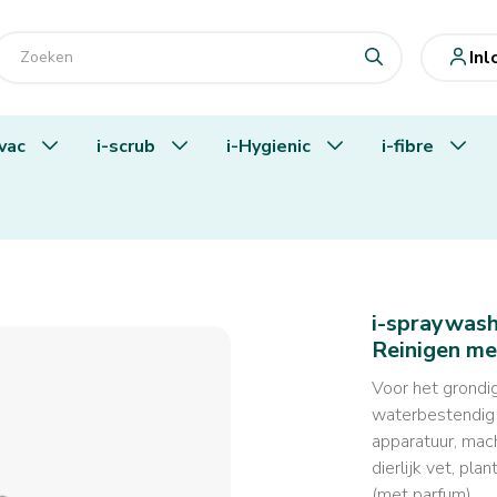
In
-vac
i-scrub
i-Hygienic
i-fibre
dig Reinigen met parfum.
i-spraywash
Reinigen me
Voor het grondig
waterbestendig z
apparatuur, mach
dierlijk vet, pla
(met parfum).