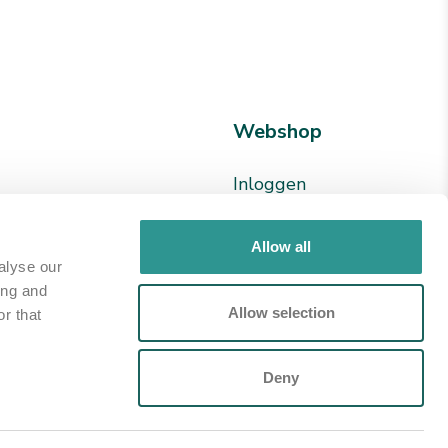
Webshop
Inloggen
en
Registreren
Allow all
24 78
alyse our
ing and
ion.nl
Allow selection
r that
p
Deny
imer
Cookieverklaring