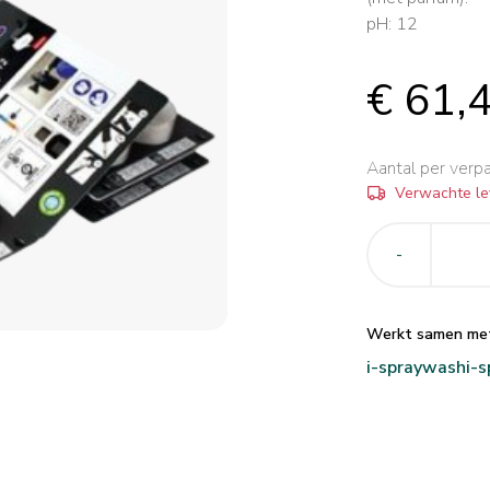
pH: 12
€ 61,
Aantal per verp
Verwachte le
-
Werkt samen me
i-spraywash
i-