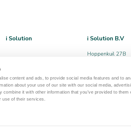
i Solution
i Solution B.V
Hoppenkuil 27B
5626 DD, Eindhov
s
+31 (0)40 - 266 
ise content and ads, to provide social media features and to an
rmation about your use of our site with our social media, advertis
hello@iamthesolut
 combine it with other information that you’ve provided to them o
 use of their services.
Neem contact o
© 2026 i Solution
KvK 69925402
Privacy statement
Discla