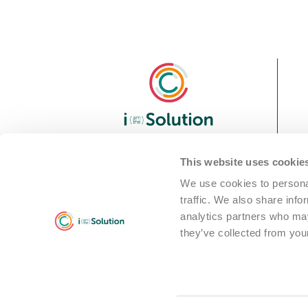
We are i Solution; your
This website uses cookie
reliable Full-service partner
We use cookies to personal
in the world of machine
traffic. We also share info
cleaning solutions
analytics partners who may
they’ve collected from your