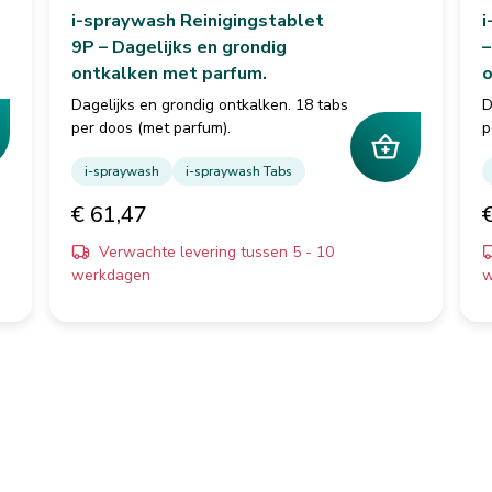
i-spraywash Reinigingstablet
i
9P – Dagelijks en grondig
–
ontkalken met parfum.
o
Dagelijks en grondig ontkalken. 18 tabs
D
per doos (met parfum).
p
i-spraywash
i-spraywash Tabs
€ 61,47
Verwachte levering tussen 5 - 10
werkdagen
w