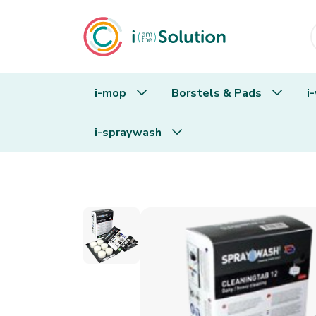
i-mop
Borstels & Pads
i
i-spraywash
i-spraywash Reinigingstablet 12P – Gron