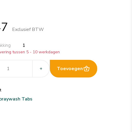
47
Exclusief BTW
akking
1
vering tussen 5 - 10 werkdagen
+
Toevoegen
t
spraywash Tabs