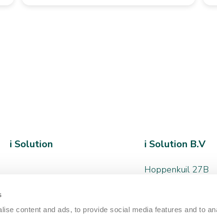
i Solution
i Solution B.V
Hoppenkuil 27B
5626 DD, Eindhov
s
+31 (0)40 - 266 
ise content and ads, to provide social media features and to an