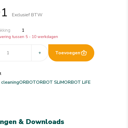
91
Exclusief BTW
akking
1
vering tussen 5 - 10 werkdagen
+
Toevoegen
t
 cleaning
ORBOT
ORBOT SLiM
ORBOT LiFE
ingen & Downloads