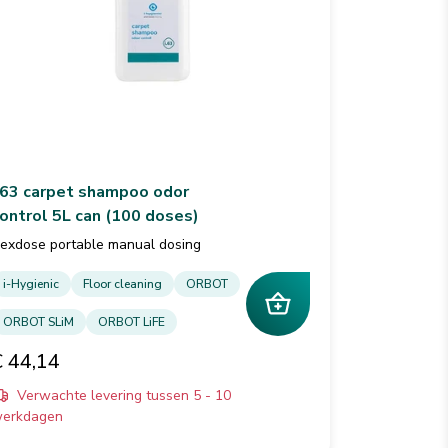
.63 carpet shampoo odor
ontrol 5L can (100 doses)
lexdose portable manual dosing
i-Hygienic
Floor cleaning
ORBOT
ORBOT SLiM
ORBOT LiFE
€ 44,14
Verwachte levering tussen 5 - 10
erkdagen