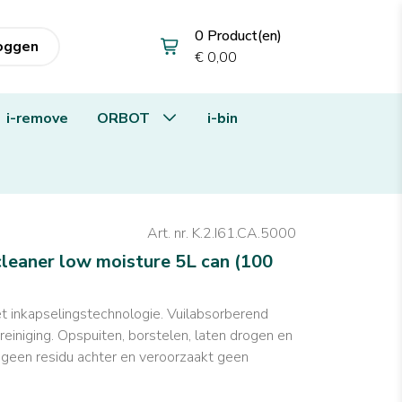
0 Product(en)
loggen
€ 0,00
i-remove
ORBOT
i-bin
Art. nr. K.2.I61.CA.5000
 cleaner low moisture 5L can (100
et inkapselingstechnologie. Vuilabsorberend
einiging. Opspuiten, borstelen, laten drogen en
t geen residu achter en veroorzaakt geen