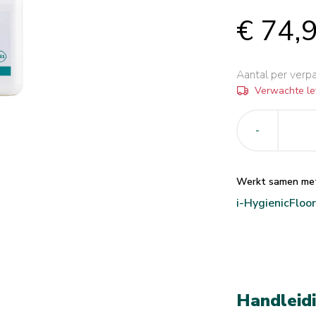
€ 74,
Aantal per verp
Verwachte le
-
Werkt samen me
i-Hygienic
Floor
Handleid