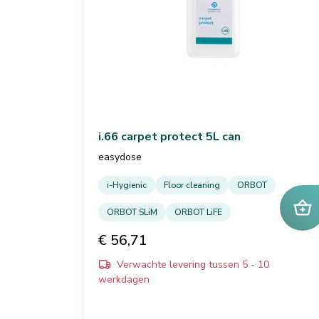
i.66 carpet protect 5L can
easydose
i-Hygienic
Floor cleaning
ORBOT
ORBOT SLiM
ORBOT LiFE
€ 56,71
Verwachte levering tussen 5 - 10
werkdagen