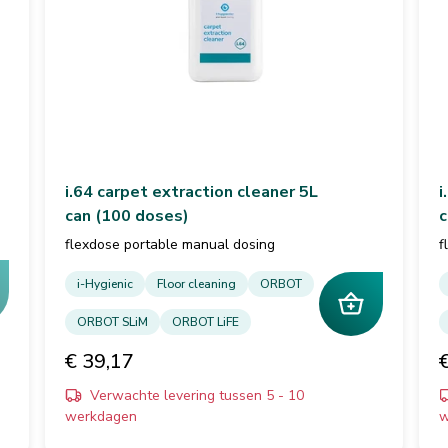
i.64 carpet extraction cleaner 5L
i
can (100 doses)
c
flexdose portable manual dosing
f
i-Hygienic
Floor cleaning
ORBOT
ORBOT SLiM
ORBOT LiFE
€ 39,17
Verwachte levering tussen 5 - 10
werkdagen
w