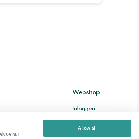
Webshop
Inloggen
en
Registreren
Allow all
24 78
alyse our