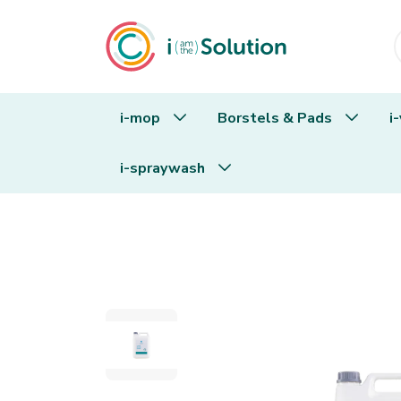
i-mop
Borstels & Pads
i
i-spraywash
i.61 carpet cleaner low moisture 5L can 