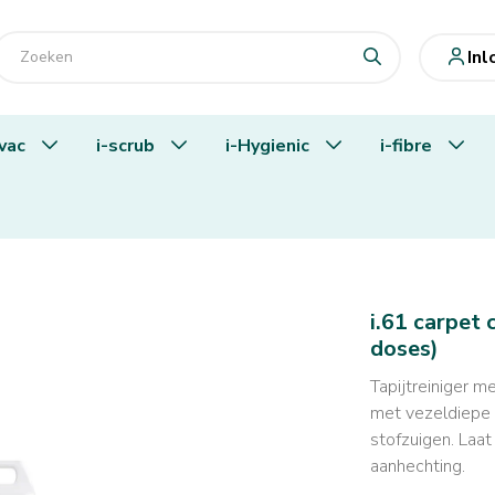
In
-vac
i-scrub
i-Hygienic
i-fibre
(100 doses)
i.61 carpet
doses)
Tapijtreiniger m
met vezeldiepe r
stofzuigen. Laa
aanhechting.